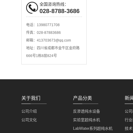
全国咨询热线：
028-8788-3686
电话：13980771708
传真：028-87883686
邮箱：413703673@qq.com
地址：四川省成都市金牛区金府路
666号1栋8层824号
关于我们
产品分类
新
公司介绍
反渗透纯水设备
公司
公司文化
实验室超纯水机
行业
LabWater系列超纯水机
技术